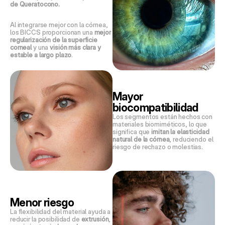
de Queratocono. 
Al integrarse mejor con la córnea, 
los BICCS proporcionan una 
mejor 
regularización de la superficie 
corneal
 y una 
visión más clara y 
estable a largo plazo
.
Mayor 
biocompatibilidad
Los segmentos están hechos con 
materiales biomiméticos, lo que 
significa que 
imitan la elasticidad 
natural de la córnea
, reduciendo el 
riesgo de rechazo o molestias.
Menor riesgo 
La flexibilidad del material ayuda a 
reducir la posibilidad de 
extrusión
, 