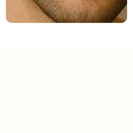
En The Eye Clinic, estamos 
comprometidos con 
brindarte lo mejor en salud 
visual.