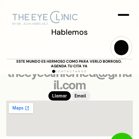
Hablemos
+57 300 250 2526
ESTE MUNDO ES HERMOSO COMO PARA VERLO BORROSO. 
AGENDA TU CITA YA 
theeyeclinicmed@gma
CONTACTANOS
il.com
Llamar
Email 