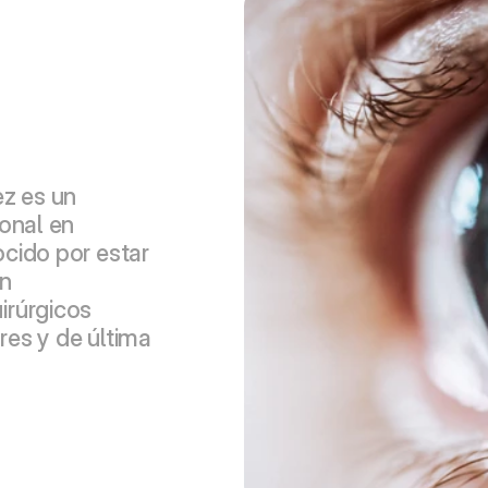
z es un 
onal en 
cido por estar 
n 
rúrgicos 
es y de última 