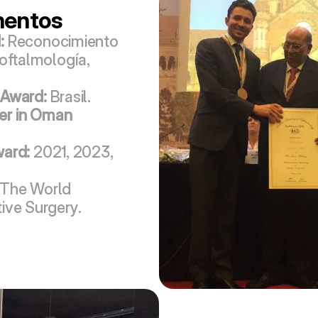
nentos
:
 Reconocimiento 
oftalmología, 
 Award:
 Brasil.
r in Oman 
ward:
 2021, 2023, 
 The World 
ive Surgery.