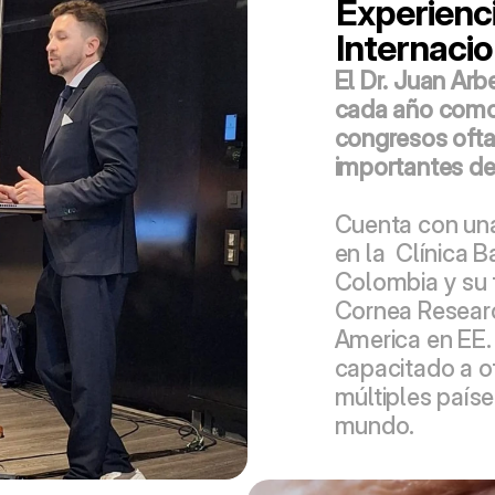
Experienci
Internacio
El Dr. Juan Arbe
cada año como 
congresos ofta
importantes d
Cuenta con una
en la  Clínica B
Colombia y su f
Cornea Researc
America en EE. 
capacitado a o
múltiples paíse
mundo.