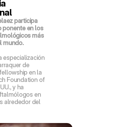
a 
nal
laez participa 
ponente en los 
lmológicos más 
el mundo.
 especialización 
arraquer de 
ellowship en la 
h Foundation of 
UU., y ha 
ftalmólogos en 
s alrededor del 